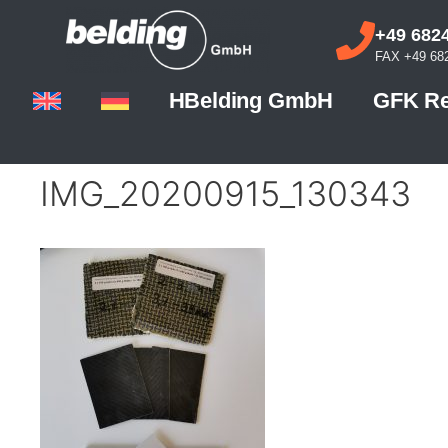
+49 6824
FAX +49 682
HBelding GmbH
GFK Re
IMG_20200915_130343