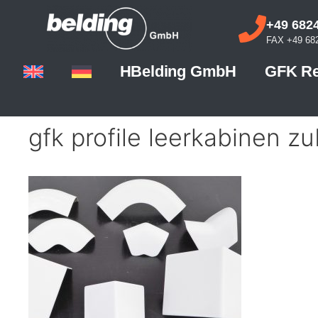
+49 6824
FAX +49 682
HBelding GmbH
GFK Re
gfk profile leerkabinen z