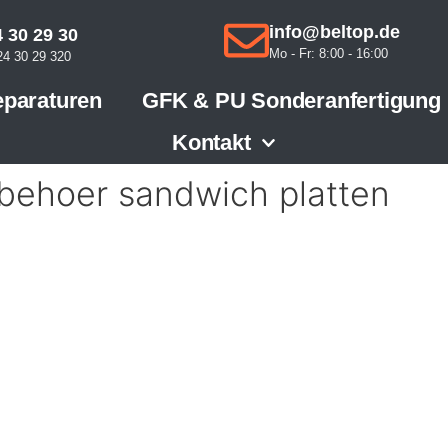
info@beltop.de
 30 29 30
Mo - Fr: 8:00 - 16:00
4 30 29 320
paraturen
GFK & PU Sonderanfertigung
Kontakt
ubehoer sandwich platten