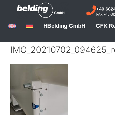
+49 6824
FAX +49 682
HBelding GmbH
GFK Re
IMG_20210702_094625_r