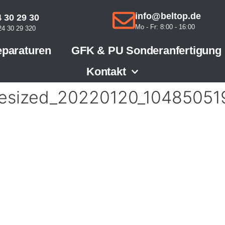
info@beltop.de
 30 29 30
Mo - Fr: 8:00 - 16:00
4 30 29 320
paraturen
GFK & PU Sonderanfertigung
Kontakt
esized_20220120_10485051