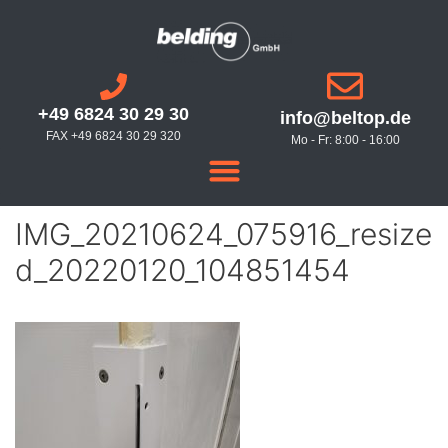
+49 6824 30 29 30
info@beltop.de
FAX +49 6824 30 29 320
Mo - Fr: 8:00 - 16:00
IMG_20210624_075916_resize
d_20220120_104851454