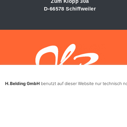
Zum Klopp 30a
D-66578 Schiffweiler
H. Belding GmbH
benutzt auf dieser Website nur technisch 
by Horst Belding
© Copyri