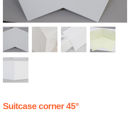
Suitcase corner 45°