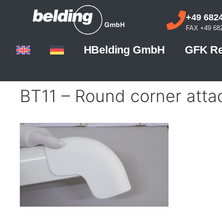
+49 6824
FAX +49 682
HBelding GmbH
GFK Re
BT11 – Round corner atta