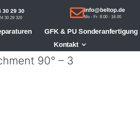
info@beltop.de
 30 29 30
Mo - Fr: 8:00 - 16:00
4 30 29 320
paraturen
GFK & PU Sonderanfertigung
Kontakt
chment 90° – 3